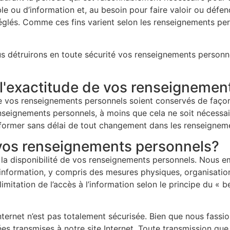
e ou d’information et, au besoin pour faire valoir ou défend
é réglés. Comme ces fins varient selon les renseignements 
ous détruirons en toute sécurité vos renseignements person
'exactitude de vos renseignemen
e vos renseignements personnels soient conservés de façon t
seignements personnels, à moins que cela ne soit nécessair
informer sans délai de tout changement dans les renseignem
os renseignements personnels?
 et la disponibilité de vos renseignements personnels. Nous
e l’information, y compris des mesures physiques, organisat
limitation de l’accès à l’information selon le principe du « b
ternet n’est pas totalement sécurisée. Bien que nous fass
s transmises à notre site Internet. Toute transmission que 